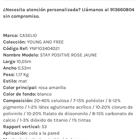
¿Necesita atención personalizada? Llámanos al 913660804
sin compromiso.
Marca:
CASELIO
Colección:
YOUNG AND FREE
Código Ref:
YNF103404021
Nombre Modelo:
STAY POSITIVE ROSE JAUNE
Largo
10,05m
Ancho
0,53m
Peso:
1,17 Kg
Estilo:
mat
Color principal:
rosa amarilla
Color de fondo:
blanco
Composición:
20-40% celulosa / 7-15% poliéster / 6-12%
pigmento / 1-2% látex aglutinante acrílico / 10-20% cloruro de
polivinilo / 10-20% ftalato de diisononilo / 8-15% carbonato de
calcio / 1-3% dióxido de titanio / 1% tintas
Rapport vertical:
53
Aplicación:
cola a la pared