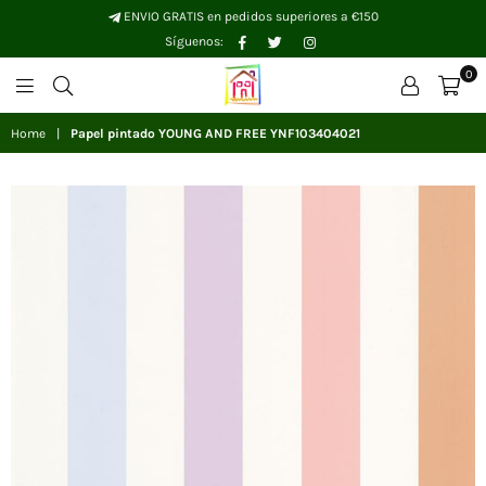
ENVIO GRATIS en pedidos superiores a €150
Facebook
Twitter
Instagram
Síguenos:
0
Papelhogar
Home
|
Papel pintado YOUNG AND FREE YNF103404021