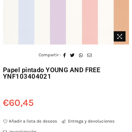
Compartir :
Papel pintado YOUNG AND FREE
YNF103404021
€60,45
Precio
habitual
Añadir a lista de deseos
Entrega y devoluciones
Investigación