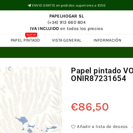
ENVIO GRATIS en pedidos superiores a €150
PAPELHOGAR SL
(+34) 913 660 804
IVA INCLUIDO
en todos los precios
NUEVO
PAPEL PINTADO
VISTA GENERAL
INFORMACIÓN
Papel pintado 
ONIR87231654
€86,50
Precio
habitual
Añadir a lista de deseos