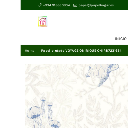
+034 913660804
papel@papelhogar.es
Papelhogar
INICIO
Home
|
Papel pintado VOYAGE ONIRIQUE ONIR87231654