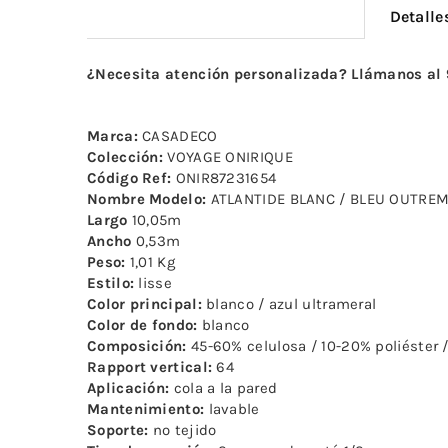
Detalle
¿Necesita atención personalizada? Llámanos al
Marca:
CASADECO
Colección:
VOYAGE ONIRIQUE
Código Ref:
ONIR87231654
Nombre Modelo:
ATLANTIDE BLANC / BLEU OUTRE
Largo
10,05m
Ancho
0,53m
Peso:
1,01 Kg
Estilo:
lisse
Color principal:
blanco / azul ultrameral
Color de fondo:
blanco
Composición:
45-60% celulosa / 10-20% poliéster /
Rapport vertical:
64
Aplicación:
cola a la pared
Mantenimiento:
lavable
Soporte:
no tejido