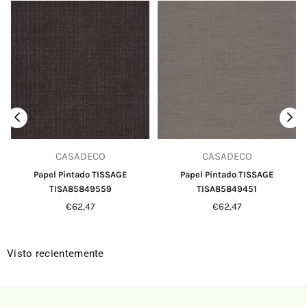
CASADECO
CASADECO
Papel Pintado TISSAGE
Papel Pintado TISSAGE
TISA85849559
TISA85849451
Precio
Precio
€62,47
€62,47
habitual
habitual
Visto recientemente