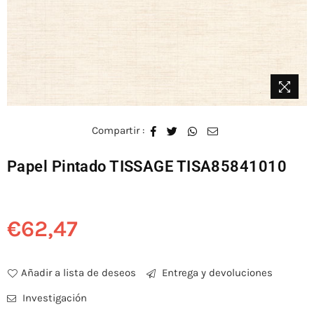
Compartir :
Papel Pintado TISSAGE TISA85841010
€62,47
Precio
habitual
Añadir a lista de deseos
Entrega y devoluciones
Investigación