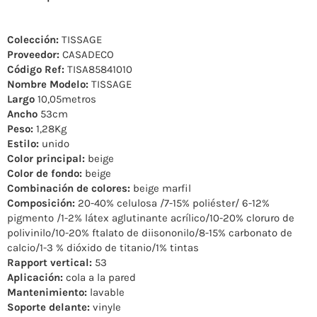
Colección:
TISSAGE
Proveedor:
CASADECO
Código Ref:
TISA85841010
Nombre Modelo:
TISSAGE
Largo
10,05metros
Ancho
53cm
Peso:
1,28Kg
Estilo:
unido
Color principal:
beige
Color de fondo:
beige
Combinación de colores:
beige marfil
Composición:
20-40% celulosa /7-15% poliéster/ 6-12%
pigmento /1-2% látex aglutinante acrílico/10-20% cloruro de
polivinilo/10-20% ftalato de diisononilo/8-15% carbonato de
calcio/1-3 % dióxido de titanio/1% tintas
Rapport vertical:
53
Aplicación:
cola a la pared
Mantenimiento:
lavable
Soporte delante:
vinyle