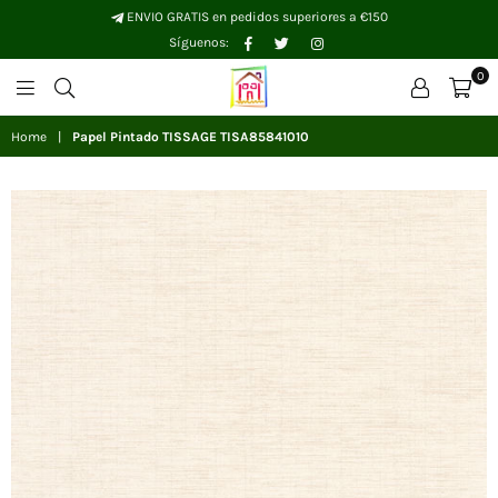
ENVIO GRATIS en pedidos superiores a €150
Facebook
Twitter
Instagram
Síguenos:
0
Papelhogar
Home
|
Papel Pintado TISSAGE TISA85841010