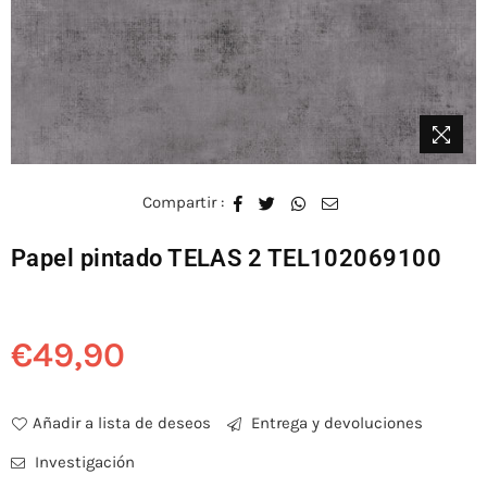
Compartir :
Papel pintado TELAS 2 TEL102069100
€49,90
Precio
habitual
Añadir a lista de deseos
Entrega y devoluciones
Investigación