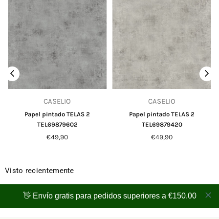
CASELIO
CASELIO
Papel pintado TELAS 2
Papel pintado TELAS 2
TEL69879602
TEL69879420
Precio
Precio
€49,90
€49,90
habitual
habitual
Visto recientemente
👋 Envío gratis para pedidos superiores a €150.00