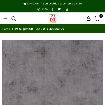
ENVIO GRATIS en pedidos superiores a €150
Facebook
Twitter
Instagram
Síguenos:
0
Papelhogar
Home
|
Papel pintado TELAS 2 TEL102069100