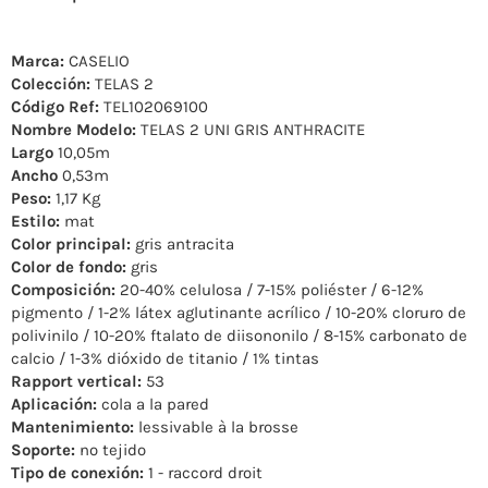
Marca:
CASELIO
Colección:
TELAS 2
Código Ref:
TEL102069100
Nombre Modelo:
TELAS 2 UNI GRIS ANTHRACITE
Largo
10,05m
Ancho
0,53m
Peso:
1,17 Kg
Estilo:
mat
Color principal:
gris antracita
Color de fondo:
gris
Composición:
20-40% celulosa / 7-15% poliéster / 6-12%
pigmento / 1-2% látex aglutinante acrílico / 10-20% cloruro de
polivinilo / 10-20% ftalato de diisononilo / 8-15% carbonato de
calcio / 1-3% dióxido de titanio / 1% tintas
Rapport vertical:
53
Aplicación:
cola a la pared
Mantenimiento:
lessivable à la brosse
Soporte:
no tejido
Tipo de conexión:
1 - raccord droit