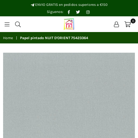
ENVIO GRATIS en pedidos superiores a €150
Facebook
Twitter
Instagram
Síguenos:
0
Papelhogar
Home
|
Papel pintado NUIT D'ORIENT 75423364