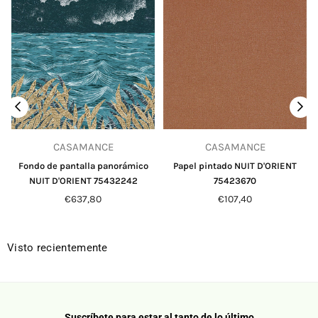
CASAMANCE
CASAMANCE
Fondo de pantalla panorámico
Papel pintado NUIT D'ORIENT
NUIT D'ORIENT 75432242
75423670
Precio
Precio
€637,80
€107,40
habitual
habitual
Visto recientemente
Suscríbete para estar al tanto de lo último