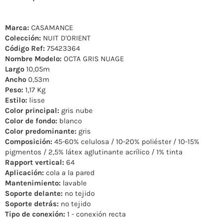
Marca:
CASAMANCE
Colección:
NUIT D'ORIENT
Código Ref:
75423364
Nombre Modelo:
OCTA GRIS NUAGE
Largo
10,05m
Ancho
0,53m
Peso:
1,17 Kg
Estilo:
lisse
Color principal:
gris nube
Color de fondo:
blanco
Color predominante:
gris
Composición:
45-60% celulosa / 10-20% poliéster / 10-15%
pigmentos / 2,5% látex aglutinante acrílico / 1% tinta
Rapport vertical:
64
Aplicación:
cola a la pared
Mantenimiento:
lavable
Soporte delante:
no tejido
Soporte detrás:
no tejido
Tipo de conexión:
1 - conexión recta