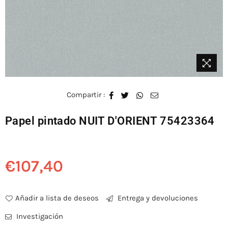
Compartir :
Papel pintado NUIT D'ORIENT 75423364
€107,40
Precio
habitual
Añadir a lista de deseos
Entrega y devoluciones
Investigación