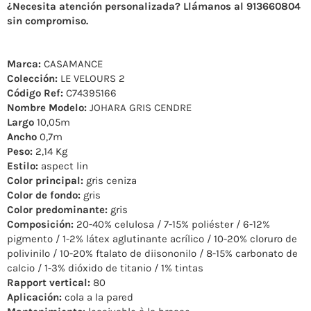
¿Necesita atención personalizada? Llámanos al 913660804
sin compromiso.
Marca:
CASAMANCE
Colección:
LE VELOURS 2
Código Ref:
C74395166
Nombre Modelo:
JOHARA GRIS CENDRE
Largo
10,05m
Ancho
0,7m
Peso:
2,14 Kg
Estilo:
aspect lin
Color principal:
gris ceniza
Color de fondo:
gris
Color predominante:
gris
Composición:
20-40% celulosa / 7-15% poliéster / 6-12%
pigmento / 1-2% látex aglutinante acrílico / 10-20% cloruro de
polivinilo / 10-20% ftalato de diisononilo / 8-15% carbonato de
calcio / 1-3% dióxido de titanio / 1% tintas
Rapport vertical:
80
Aplicación:
cola a la pared