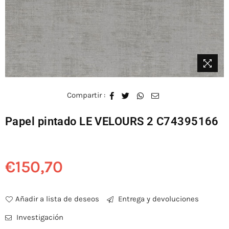
Compartir :
Papel pintado LE VELOURS 2 C74395166
€150,70
Precio
habitual
Añadir a lista de deseos
Entrega y devoluciones
Investigación