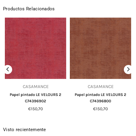
Productos Relacionados
CASAMANCE
CASAMANCE
Papel pintado LE VELOURS 2
Papel pintado LE VELOURS 2
C74396902
C74396800
Precio
Precio
€150,70
€150,70
habitual
habitual
Visto recientemente