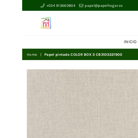
+034 913660804
papel@papelhogar.es
Papelhogar
INICIO
Home
|
Papel pintado COLOR BOX 3 CB3103221900