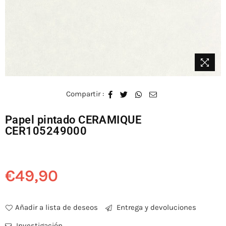
Compartir :
Papel pintado CERAMIQUE
CER105249000
€49,90
Precio
habitual
Añadir a lista de deseos
Entrega y devoluciones
Investigación