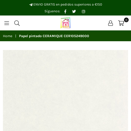
ENVIO GRATIS en pedidos superiores a €150
Facebook
Twitter
Instagram
Síguenos:
0
Papelhogar
Home
|
Papel pintado CERAMIQUE CER105249000