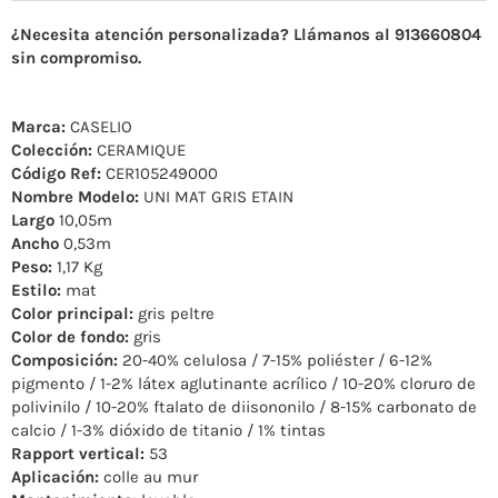
¿Necesita atención personalizada? Llámanos al 913660804
sin compromiso.
Marca:
CASELIO
Colección:
CERAMIQUE
Código Ref:
CER105249000
Nombre Modelo:
UNI MAT GRIS ETAIN
Largo
10,05m
Ancho
0,53m
Peso:
1,17 Kg
Estilo:
mat
Color principal:
gris peltre
Color de fondo:
gris
Composición:
20-40% celulosa / 7-15% poliéster / 6-12%
pigmento / 1-2% látex aglutinante acrílico / 10-20% cloruro de
polivinilo / 10-20% ftalato de diisononilo / 8-15% carbonato de
calcio / 1-3% dióxido de titanio / 1% tintas
Rapport vertical:
53
Aplicación:
colle au mur