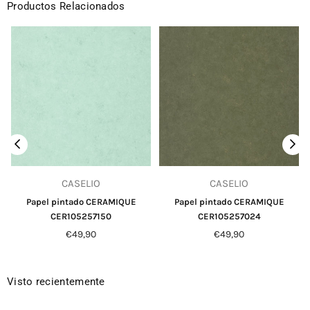
Productos Relacionados
CASELIO
CASELIO
Papel pintado CERAMIQUE
Papel pintado CERAMIQUE
CER105257150
CER105257024
Precio
Precio
€49,90
€49,90
habitual
habitual
Visto recientemente