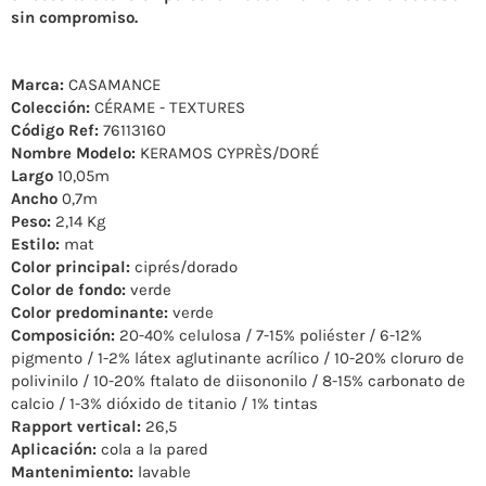
sin compromiso.
Marca:
CASAMANCE
Colección:
CÉRAME - TEXTURES
Código Ref:
76113160
Nombre Modelo:
KERAMOS CYPRÈS/DORÉ
Largo
10,05m
Ancho
0,7m
Peso:
2,14 Kg
Estilo:
mat
Color principal:
ciprés/dorado
Color de fondo:
verde
Color predominante:
verde
Composición:
20-40% celulosa / 7-15% poliéster / 6-12%
pigmento / 1-2% látex aglutinante acrílico / 10-20% cloruro de
polivinilo / 10-20% ftalato de diisononilo / 8-15% carbonato de
calcio / 1-3% dióxido de titanio / 1% tintas
Rapport vertical:
26,5
Aplicación:
cola a la pared
Mantenimiento:
lavable