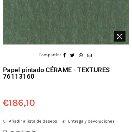
Compartir :
Papel pintado CÉRAME - TEXTURES
76113160
€186,10
Precio
habitual
Añadir a lista de deseos
Entrega y devoluciones
Investigación