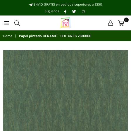
ENVIO GRATIS en pedidos superiores a €150
Facebook
Twitter
Instagram
Síguenos:
0
Papelhogar
Home
|
Papel pintado CÉRAME - TEXTURES 76113160