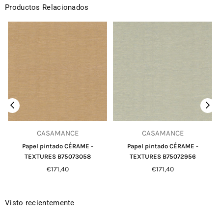
Productos Relacionados
CASAMANCE
CASAMANCE
Papel pintado CÉRAME -
Papel pintado CÉRAME -
TEXTURES B75073058
TEXTURES B75072956
Precio
Precio
€171,40
€171,40
habitual
habitual
Visto recientemente