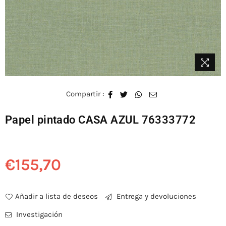
Compartir :
Papel pintado CASA AZUL 76333772
€155,70
Precio
habitual
Añadir a lista de deseos
Entrega y devoluciones
Investigación