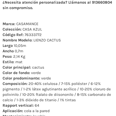
¿Necesita atención personalizada? Llámanos al 913660804
sin compromiso.
Marca:
CASAMANCE
Colección:
CASA AZUL
Código Ref:
76333772
Nombre Modelo:
LIENZO CACTUS
Largo
10,05m
Ancho
0,7m
Peso:
2,14 Kg
Estilo:
mat
Color principal:
cactus
Color de fondo:
verde
Color predominante:
verde
Composición:
20-40% celulosa / 7-15% poliéster / 6-12%
pigmento / 1-2% látex aglutinante acrílico / 10-20% cloruro de
polivinilo / 10-20% ftalato de diisononilo / 8-15% carbonato de
calcio / 1-3% dióxido de titanio / 1% tintas
Rapport vertical:
64
Aplicación:
cola a la pared