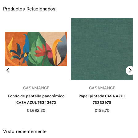
Productos Relacionados
CASAMANCE
CASAMANCE
Fondo de pantalla panorámico
Papel pintado CASA AZUL
CASA AZUL 76343670
76333976
Precio
Precio
€1.662,20
€155,70
habitual
habitual
Visto recientemente