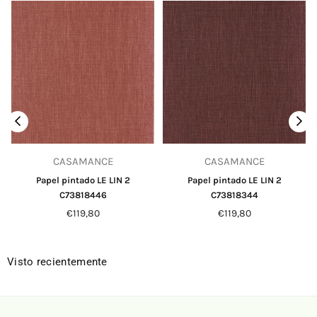
CASAMANCE
CASAMANCE
Papel pintado LE LIN 2
Papel pintado LE LIN 2
C73818446
C73818344
Precio
Precio
€119,80
€119,80
habitual
habitual
Visto recientemente