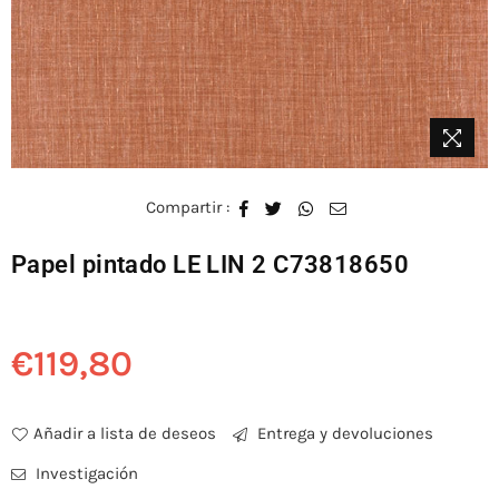
Compartir :
Papel pintado LE LIN 2 C73818650
€119,80
Precio
habitual
Añadir a lista de deseos
Entrega y devoluciones
Investigación