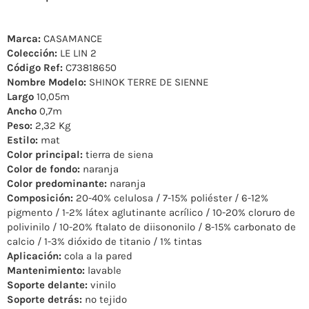
Marca:
CASAMANCE
Colección:
LE LIN 2
Código Ref:
C73818650
Nombre Modelo:
SHINOK TERRE DE SIENNE
Largo
10,05m
Ancho
0,7m
Peso:
2,32 Kg
Estilo:
mat
Color principal:
tierra de siena
Color de fondo:
naranja
Color predominante:
naranja
Composición:
20-40% celulosa / 7-15% poliéster / 6-12%
pigmento / 1-2% látex aglutinante acrílico / 10-20% cloruro de
polivinilo / 10-20% ftalato de diisononilo / 8-15% carbonato de
calcio / 1-3% dióxido de titanio / 1% tintas
Aplicación:
cola a la pared
Mantenimiento:
lavable
Soporte delante:
vinilo
Soporte detrás:
no tejido