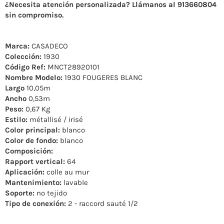
¿Necesita atención personalizada? Llámanos al 913660804
sin compromiso.
Marca:
CASADECO
Colección:
1930
Código Ref:
MNCT28920101
Nombre Modelo:
1930 FOUGERES BLANC
Largo
10,05m
Ancho
0,53m
Peso:
0,67 Kg
Estilo:
métallisé / irisé
Color principal:
blanco
Color de fondo:
blanco
Composición:
Rapport vertical:
64
Aplicación:
colle au mur
Mantenimiento:
lavable
Soporte:
no tejido
Tipo de conexión:
2 - raccord sauté 1/2