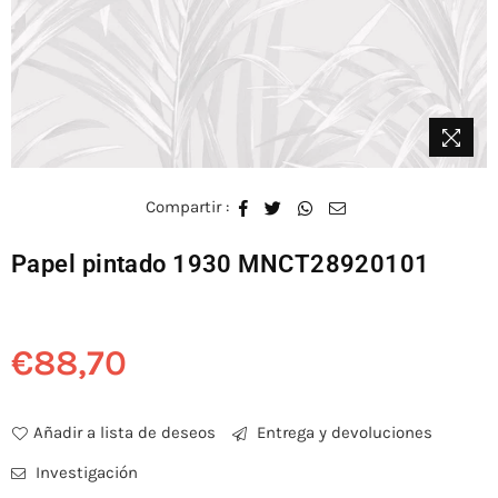
Compartir :
Papel pintado 1930 MNCT28920101
€88,70
Precio
habitual
Añadir a lista de deseos
Entrega y devoluciones
Investigación