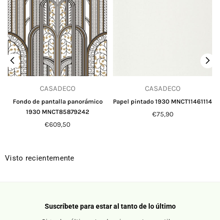
CASADECO
CASADECO
Fondo de pantalla panorámico
Papel pintado 1930 MNCT11461114
1930 MNCT85879242
Precio
€75,90
Precio
habitual
€609,50
habitual
Visto recientemente
Suscríbete para estar al tanto de lo último